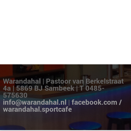
Warandahal | Pastoor van Berkelstraat
4a | 5869 BJ Sambeek | T 0485-
575630
info@warandahal.nl
|
facebook.com /
warandahal.sportcafe